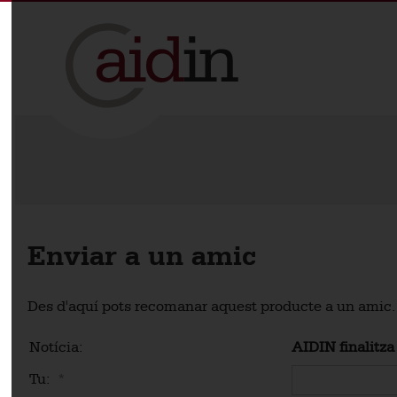
Enviar a un amic
Des d'aquí pots recomanar aquest producte a un amic.
Notícia:
AIDIN finalitza
Tu:
*