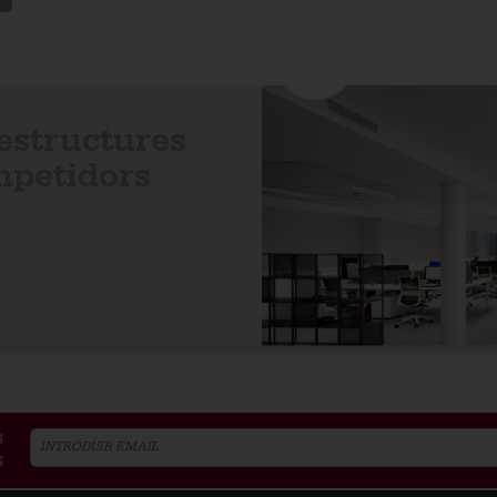
aestructures
mpetidors
s
s