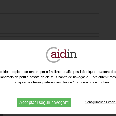
ookies pròpies i de tercers per a finalitats analítiques i tècniques, tractant d
'elaboració de perfils basats en els teus hàbits de navegació. Pots obtenir més
configurar les teves preferències des de 'Configuració de cookies'.
al nostre newsletter per rebre les nostres promocions i
l consentiment.
Acceptar i seguir navegant
Configuració de cook