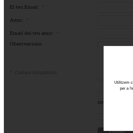
El teu Email:
*
Amic:
*
Email del teu amic:
*
Observacions:
* Camps obligatoris
Utilitzem c
per a l
Subscriu-te 
novetats.
Acceptes e