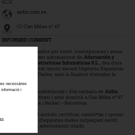
aidin.com.es
C/ Can Milan nº 67
INFORMED CONSENT
Les dades facilitades per vostè, s'incorporaran i seran
tractats en un fitxer automatitzat de
Adecuación y
Diseño de Infraestructuras Informáticas S.L.
, des d'ara
Aidin
, degudament inscrit davant l'Agència Espanyola
de Protecció de Dades, amb la finalitat d'atendre la
present relació.
ades necessàries
 informació i
Les dades són confidencials i d'ús exclusiu de
Aidin
,
responsable del fitxer i amb domicili a Can Milan nº 67
08110 – Montcada i Reixac – Barcelona.
Si ho desitja, pot accedir, rectificar, cancel•lar i oposar-
ies
se al tractament d'aquestes dades mitjançant escrit
dirigit a l'adreça anteriorment citada.