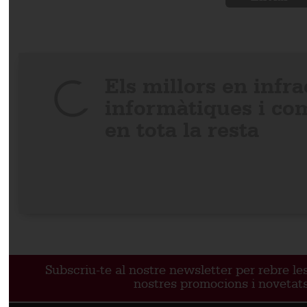
Els millors en infr
informàtiques i co
en tota la resta
Subscriu-te al nostre newsletter per rebre le
nostres promocions i novetat