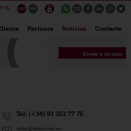
7 75
CAT
ESP
lients
Partners
Notícies
Contacte
Enviar a un amic
Tel:
(+34) 93 353 77 75
aidin@aidin.com.es