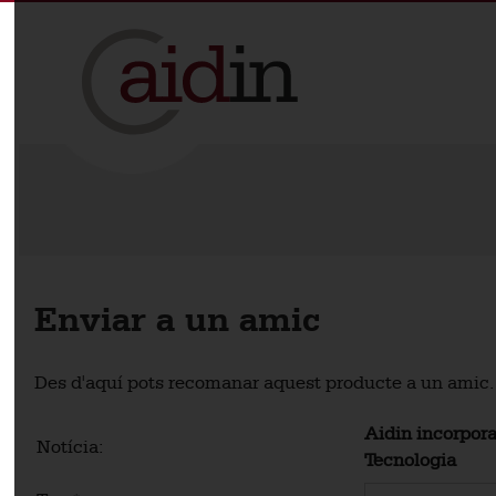
Enviar a un amic
Des d'aquí pots recomanar aquest producte a un amic.
Aidin incorpor
Notícia:
Tecnologia