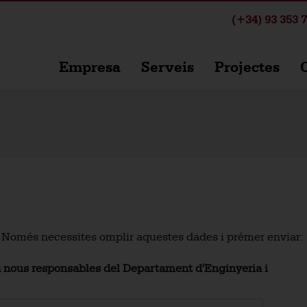
(+34) 93 353 7
Empresa
Serveis
Projectes
C
 Només necessites omplir aquestes dades i prémer enviar:
a nous responsables del Departament d'Enginyeria i