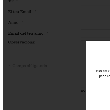
Tu:
*
El teu Email:
*
Amic:
*
Email del teu amic:
*
Observacions:
* Camps obligatoris
Utilitzem c
per a l
Subscriu-te 
novetats.
Acceptes e