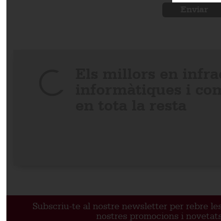
Els millors en infr
informàtiques i co
en tota la resta
Subscriu-te al nostre newsletter per rebre le
nostres promocions i novetat