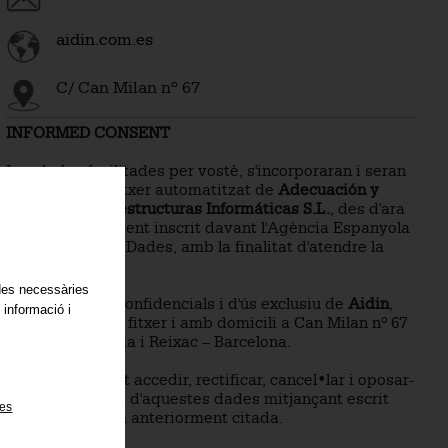
aidin.com.es
C/ Can Milan nº 67
INFORMED CONSENT
Les dades facilitades per vostè, s'incorporaran i seran
tractats en un fitxer automatitzat de
Adecuación y
Diseño de Infraestructuras Informáticas S.L.
, des d'ara
Aidin
, degudament inscrit davant l'Agència Espanyola
de Protecció de Dades, amb la finalitat d'atendre la
present relació.
ades necessàries
Les dades són confidencials i d'ús exclusiu de
Aidin
,
 informació i
responsable del fitxer i amb domicili a Can Milan nº 67
08110 – Montcada i Reixac – Barcelona.
Si ho desitja, pot accedir, rectificar, cancel•lar i oposar-
se al tractament d'aquestes dades mitjançant escrit
ies
dirigit a l'adreça anteriorment citada.