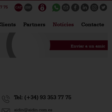
7 75
CAT
ESP
lients
Partners
Notícies
Contacte
Enviar a un amic
Tel:
(+34) 93 353 77 75
aidin@aidin.com.es