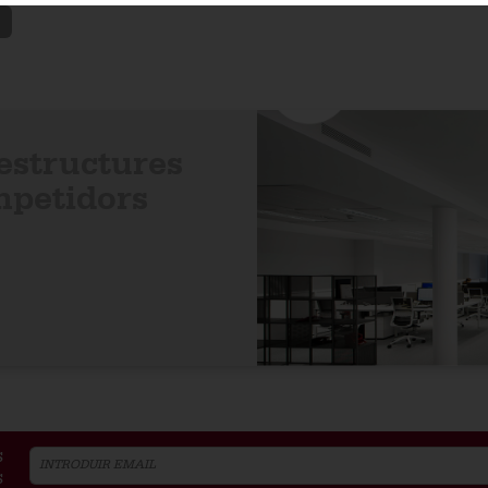
aestructures
mpetidors
s
s