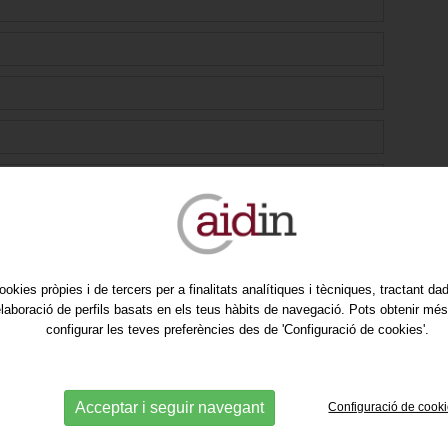
ookies pròpies i de tercers per a finalitats analítiques i tècniques, tractant d
'elaboració de perfils basats en els teus hàbits de navegació. Pots obtenir més
configurar les teves preferències des de 'Configuració de cookies'.
al nostre newsletter per rebre les nostres promocions i
Acceptar i seguir navegant
Configuració de cook
l consentiment.