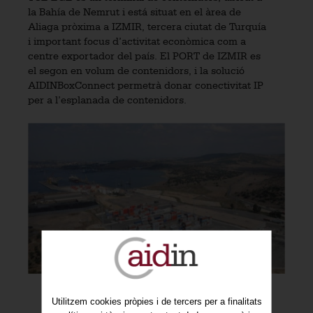
la Bahía de Nemrut i está situat en el àrea de
Aliaga pròxima a IZMIR, tercera ciutat de Turquía
i important focus d’activitat econòmica com a
centre exportador del país. El PORT de IZMIR es
el segon en volum de contenidors, i la solució
AIDINBoxConnect permetrà donar conectivitat IP
per a l’esplanada de contenidors.
Utilitzem cookies pròpies i de tercers per a finalitats