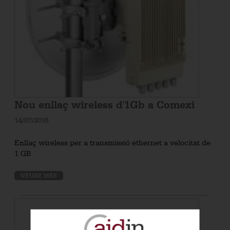
Nou enllaç wireless d'1Gb a Comexi
14/07/2016
Enllaç wireless per a transmissió ethernet a velocitat de
1 GB
VEURE MÉS