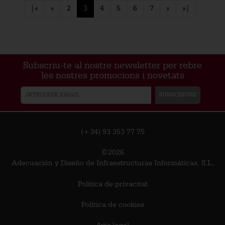
|«
«
2
3
4
5
6
7
»
»|
Subscriu-te al nostre newsletter per rebre
les nostres promocions i novetats
(+34) 93 353 77 75
©2026
Adecuación y Diseño de Infraestructuras Informáticas, S.L.
Política de privacitat
Política de cookies