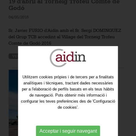
19 d'abril al Torneig Trofeu Comte de
Godó
04/05/2016
Sr. Javier FURIO d'Aidin amb el Sr. Sergi DOMINGUEZ
del Grup TCB accedint al Village del Torneig Trofeu
Comte de Godó 2016
VEURE MÉS
Utilitzem cookies pròpies i de tercers per a finalitats
analítiques i tècniques, tractant dades necessàries
per a l'elaboració de perfils basats en els teus hàbits
de navegació. Pots obtenir més informació i
configurar les teves preferències des de 'Configuració
de cookies'.
Acceptar i seguir navegant