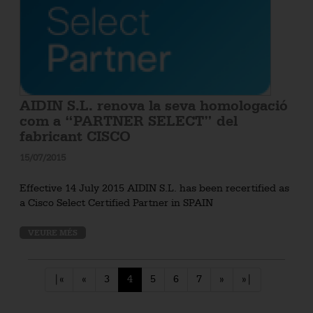
AIDIN S.L. renova la seva homologació
com a “PARTNER SELECT” del
fabricant CISCO
15/07/2015
Effective 14 July 2015 AIDIN S.L. has been recertified as
a Cisco Select Certified Partner in SPAIN
VEURE MÉS
|«
«
3
4
5
6
7
»
»|