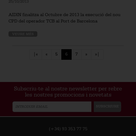
25/10/2013
AIDIN finalitza al Octubre de 2013 la execució del nou
CPD del operador TCB al Port de Barcelona
VEURE MÉS
|«
«
5
6
7
»
»|
Subscriu-te al nostre newsletter per rebre
les nostres promocions i novetats
(+34) 93 353 77 75