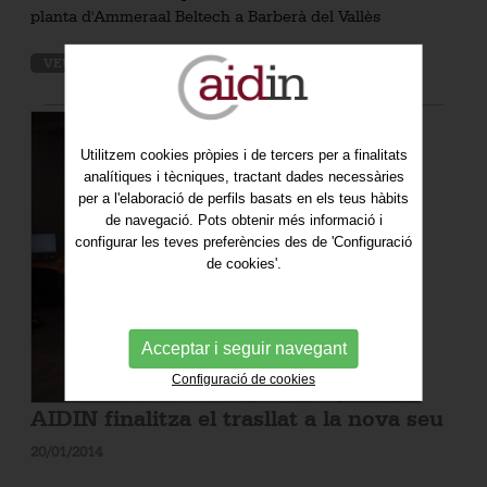
planta d'Ammeraal Beltech a Barberà del Vallès
VEURE MÉS
Utilitzem cookies pròpies i de tercers per a finalitats
analítiques i tècniques, tractant dades necessàries
per a l'elaboració de perfils basats en els teus hàbits
de navegació. Pots obtenir més informació i
configurar les teves preferències des de 'Configuració
de cookies'.
Acceptar i seguir navegant
Configuració de cookies
AIDIN finalitza el trasllat a la nova seu
20/01/2014