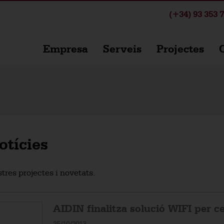
(+34) 93 353 7
Empresa
Serveis
Projectes
C
otícies
tres projectes i novetats.
AIDIN finalitza solució WIFI per 