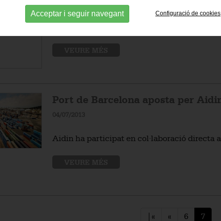
08/10/2013
Acceptar i seguir navegant
Configuració de cookies
Cablatge estructurat per la multinacional f
VEURE MÉS
Port de Barcelona aposta per Aid
04/07/2013
Aidin ha participat en col·laboració directa
VEURE MÉS
|«
«
6
7