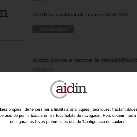
25/10/2013
AIDIN ha finalitzat el encàrrec de SEMIC
VEURE MÉS
Aidin porta a terme la rehabilita
08/10/2013
Noves oficines de EL PUNT/AVUI al C/ Diput
VEURE MÉS
kies pròpies i de tercers per a finalitats analítiques i tècniques, tractant dad
aboració de perfils basats en els teus hàbits de navegació. Pots obtenir més i
configurar les teves preferències des de 'Configuració de cookies'.
Aidin seleccionada per a integrar 