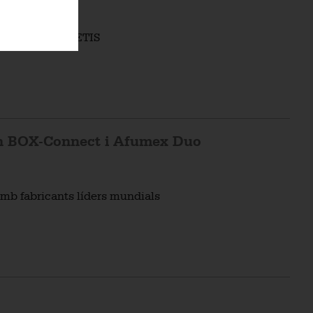
armacèutica ZOETIS
in BOX-Connect i Afumex Duo
 amb fabricants líders mundials