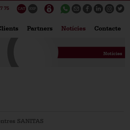
7 75
CAT
ESP
lients
Partners
Notícies
Contacte
Notícies
centres SANITAS