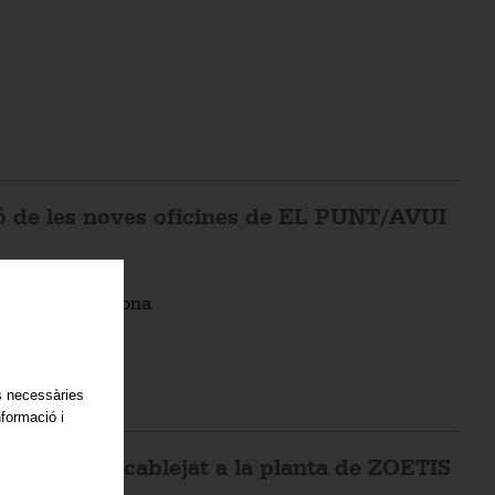
ció de les noves oficines de EL PUNT/AVUI
ació de Barcelona
es necessàries
nformació i
sistemes de cablejat a la planta de ZOETIS