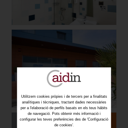
Utilitzem cookies pròpies i de tercers per a finalitats
analítiques i tècniques, tractant dades necessàries
per a l'elaboració de perfils basats en els teus hàbits
de navegació. Pots obtenir més informació i
configurar les teves preferències des de 'Configuració
de cookies'.