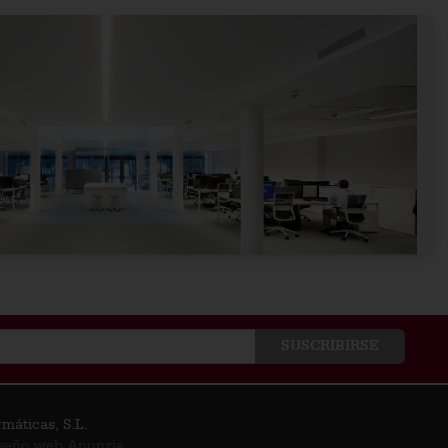
máticas, S.L.
seño web Anunzia