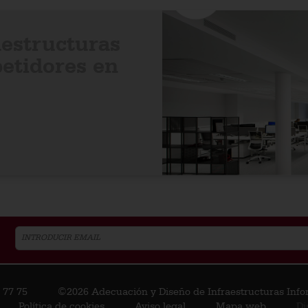
aestructuras
etidores en
 77 75
©2026
Adecuación y Diseño de Infraestructuras Infor
Política de cookies
Aviso legal
Mapa web
Di