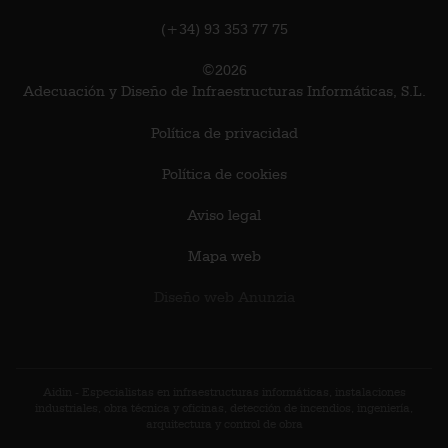
(+34) 93 353 77 75
©2026
Adecuación y Diseño de Infraestructuras Informáticas, S.L.
Política de privacidad
Política de cookies
Aviso legal
Mapa web
Diseño web Anunzia
Aidin - Especialistas en infraestructuras informáticas, instalaciones
industriales, obra técnica y oficinas, detección de incendios, ingeniería,
arquitectura y control de obra