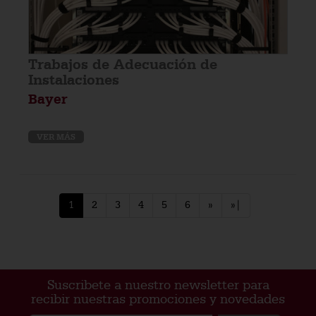
Trabajos de Adecuación de
Instalaciones
Bayer
VER MÁS
1
2
3
4
5
6
»
»|
Suscribete a nuestro newsletter para
recibir nuestras promociones y novedades